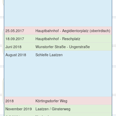
25.05.2017
Hauptbahnhof - Aegidientorplatz (oberirdisch)
st
18.09.2017
Hauptbahnhof - Reschplatz
n
Juni 2018
Wunstorfer Straße - Ungerstraße
n
August 2018
Schleife Laatzen
2018
Körtingsdorfer Weg
s
November 2019
Laatzen / Ginsterweg
n