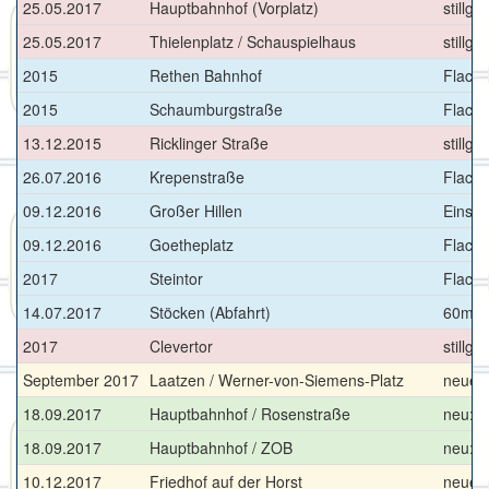
25.05.2017
Hauptbahnhof (Vorplatz)
stillg
25.05.2017
Thielenplatz / Schauspielhaus
stillge
2015
Rethen Bahnhof
Flach
2015
Schaumburgstraße
Flach
13.12.2015
Ricklinger Straße
stillge
26.07.2016
Krepenstraße
Flachb
09.12.2016
Großer Hillen
Einsti
09.12.2016
Goetheplatz
Flach
2017
Steintor
Flach
14.07.2017
Stöcken (Abfahrt)
60m-B
2017
Clevertor
stillg
September 2017
Laatzen / Werner-von-Siemens-Platz
neuer 
18.09.2017
Hauptbahnhof / Rosenstraße
neu: 
18.09.2017
Hauptbahnhof / ZOB
neu: 
10.12.2017
Friedhof auf der Horst
neuer