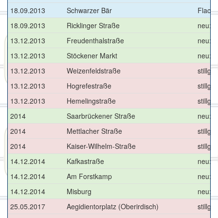
18.09.2013
Schwarzer Bär
Flachb
18.09.2013
Ricklinger Straße
neu: E
13.12.2013
Freudenthalstraße
neu: S
13.12.2013
Stöckener Markt
neu: S
13.12.2013
Weizenfeldstraße
stillg
13.12.2013
Hogrefestraße
stillg
13.12.2013
Hemelingstraße
stillg
2014
Saarbrückener Straße
neu: M
2014
Mettlacher Straße
stillge
2014
Kaiser-Wilhelm-Straße
stillge
14.12.2014
Kafkastraße
neu: 
14.12.2014
Am Forstkamp
neu: 
14.12.2014
Misburg
neu: 
25.05.2017
Aegidientorplatz (Oberirdisch)
stillg