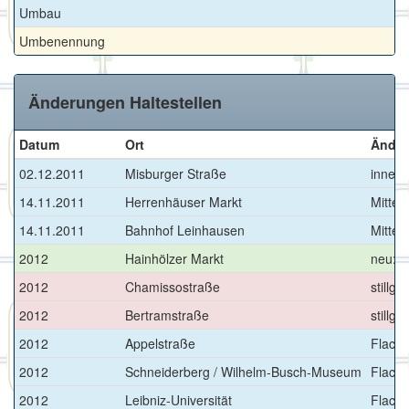
Umbau
Umbenennung
Änderungen Haltestellen
Datum
Ort
Ände
02.12.2011
Misburger Straße
innenl
14.11.2011
Herrenhäuser Markt
Mittel
14.11.2011
Bahnhof Leinhausen
Mittel
2012
Hainhölzer Markt
neu: M
2012
Chamissostraße
stillge
2012
Bertramstraße
stillg
2012
Appelstraße
Flach
2012
Schneiderberg / Wilhelm-Busch-Museum
Flach
2012
Leibniz-Universität
Flach