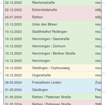
22.12.2022
Riechersstraße
neu: M
22.12.2022
Eichenfeldstraße
stillge
24.07.2023
Rethen
stillge
10.12.2023
Unter den Birken
neu: 
10.12.2023
Stadtfriedhof Ricklingen
neu: 
10.12.2023
Hemmingen / Saarstraße
neu: 
10.12.2023
Hemmingen / Zentrum
neu: 
10.12.2023
Hemmingen / Berliner Straße
neu: 
10.12.2023
Hemmingen
neu: 
10.12.2023
Gleidingen / Orpheusweg
neuer 
10.12.2023
Ungerstraße
neuer 
08.05.2024
Freizeitheim Linden
Zustie
31.05.2024
Gleidingen
Flachb
31.05.2024
Rethen / Pattenser Straße
Neubau
31.05.2024
Rethen / Pattenser Straße
Stilll