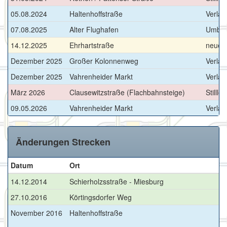
05.08.2024
Haltenhoffstraße
Verlän
07.08.2025
Alter Flughafen
Umbau
14.12.2025
Ehrhartstraße
neuer
Dezember 2025
Großer Kolonnenweg
Verlän
Dezember 2025
Vahrenheider Markt
Verlän
März 2026
Clausewitzstraße (Flachbahnsteige)
Stilll
09.05.2026
Vahrenheider Markt
Verlän
Änderungen Strecken
Datum
Ort
Ä
14.12.2014
Schierholzsstraße - Miesburg
n
27.10.2016
Körtingsdorfer Weg
n
November 2016
Haltenhoffstraße