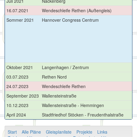
Juli 2021
Nackenberg
n
16.07.2021
Wendeschleife Rethen (Außengleis)
st
Sommer 2021
Hannover Congress Centrum
Oktober 2021
Langenhagen / Zentrum
n
03.07.2023
Rethen Nord
n
24.07.2023
Wendeschleife Rethen
St
September 2023
Wallensteinstraße
n
10.12.2023
Wallensteinstraße - Hemmingen
n
April 2024
Stadtfriedhof Stöcken - Freudenthalstraße
n
Start
Alle Pläne
Gleisplanliste
Projekte
Links