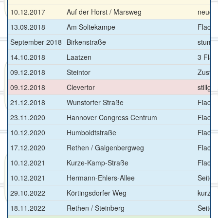
10.12.2017
Auf der Horst / Marsweg
neuer
13.09.2018
Am Soltekampe
Flach
September 2018
Birkenstraße
stumpf
14.10.2018
Laatzen
3 Flac
09.12.2018
Steintor
Zustie
09.12.2018
Clevertor
stillg
21.12.2018
Wunstorfer Straße
Flachb
23.11.2020
Hannover Congress Centrum
Flachb
10.12.2020
Humboldtstraße
Flachb
17.12.2020
Rethen / Galgenbergweg
Flachb
10.12.2021
Kurze-Kamp-Straße
Flachb
10.12.2021
Hermann-Ehlers-Allee
Seiten
29.10.2022
Körtingsdorfer Weg
kurze
18.11.2022
Rethen / Steinberg
Seiten