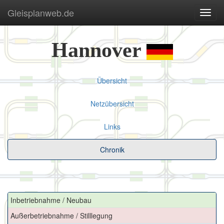
Gleisplanweb.de
Navig
ein-/
Hannover
Übersicht
Netzübersicht
Links
Chronik
Inbetriebnahme / Neubau
Außerbetriebnahme / Stilllegung