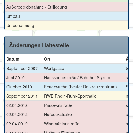
Außerbetriebnahme / Stilllegung
Umbau
Umbenennung
Änderungen Haltestelle
Datum
Ort
Än
September 2007
Wertgasse
Sei
Juni 2010
Hauskampstraße / Bahnhof Styrum
stil
Oktober 2010
Feuerwache (heute: Rotkreuzzentrum)
Sei
September 2011
RWE Rhein-Ruhr-Sporthalle
neu
02.04.2012
Parsevalstraße
sti
02.04.2012
Horbeckstraße
sti
02.04.2012
Windmühlenstraße
sti
02.04.2012
Mülheim Flughafen
sti