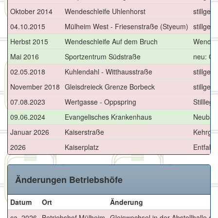
Oktober 2014
Wendeschleife Uhlenhorst
stillgele
04.10.2015
Mülheim West - Friesenstraße (Styeum)
stillgele
Herbst 2015
Wendeschleife Auf dem Bruch
Wendesc
Mai 2016
Sportzentrum Südstraße
neu: Gl
02.05.2018
Kuhlendahl - Witthausstraße
stillgel
November 2018
Gleisdreieck Grenze Borbeck
stillgel
07.08.2023
Wertgasse - Oppspring
Stillleg
09.06.2024
Evangelisches Krankenhaus
Neubau 
Januar 2026
Kaiserstraße
Kehrglei
2026
Kaiserplatz
Entfall
Änderungen Betriebshöfe
Datum
Ort
Änderung
ca. 2026
Betriebshof Mülheim
Gleiswechsel in der Abstellhalle ent