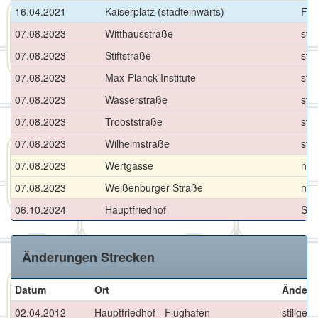
16.04.2021
Kaiserplatz (stadteinwärts)
Fla
07.08.2023
Witthausstraße
sti
07.08.2023
Stiftstraße
stil
07.08.2023
Max-Planck-Institute
stil
07.08.2023
Wasserstraße
sti
07.08.2023
Trooststraße
sti
07.08.2023
Wilhelmstraße
stil
07.08.2023
Wertgasse
neu
07.08.2023
Weißenburger Straße
neu
06.10.2024
Hauptfriedhof
Sti
Änderungen Strecken
Datum
Ort
Änderu
02.04.2012
Hauptfriedhof - Flughafen
stillgele