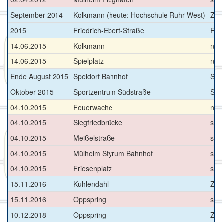
September 2014
Kolkmann (heute: Hochschule Ruhr West)
Zus
2015
Friedrich-Ebert-Straße
Fla
14.06.2015
Kolkmann
neu
14.06.2015
Spielplatz
neu
Ende August 2015
Speldorf Bahnhof
Sei
Oktober 2015
Sportzentrum Südstraße
Sei
04.10.2015
Feuerwache
neu
04.10.2015
Siegfriedbrücke
stil
04.10.2015
Meißelstraße
stil
04.10.2015
Mülheim Styrum Bahnhof
stil
04.10.2015
Friesenplatz
sti
15.11.2016
Kuhlendahl
Zus
15.11.2016
Oppspring
sti
10.12.2018
Oppspring
Zus