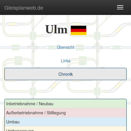
Gleisplanweb.de
Navig
ein-/
Ulm
Übersicht
Links
Chronik
Inbetriebnahme / Neubau
Außerbetriebnahme / Stilllegung
Umbau
Umbenennung