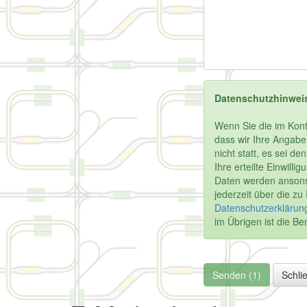
Datenschutzhinwei
Wenn Sie die im Kont
dass wir Ihre Angabe
nicht statt, es sei d
Ihre erteilte Einwill
Daten werden ansonst
jederzeit über die z
Datenschutzerklärung
im Übrigen ist die 
Senden (1)
Schli