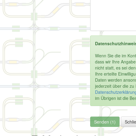
Datenschutzhinwei
Wenn Sie die im Kont
dass wir Ihre Angabe
nicht statt, es sei d
Ihre erteilte Einwill
Daten werden ansonst
jederzeit über die z
Datenschutzerklärung
im Übrigen ist die 
Senden (1)
Schli