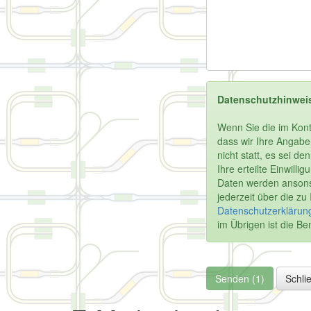
Datenschutzhinwei
Wenn Sie die im Kont
dass wir Ihre Angabe
nicht statt, es sei d
Ihre erteilte Einwill
Daten werden ansonst
jederzeit über die z
Datenschutzerklärung
im Übrigen ist die 
Senden (1)
Schli