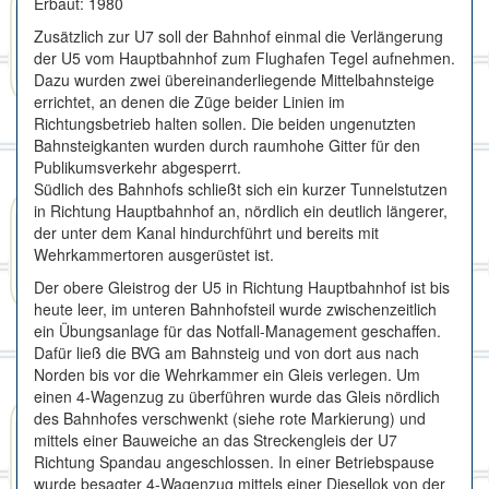
Erbaut: 1980
Zusätzlich zur U7 soll der Bahnhof einmal die Verlängerung
der U5 vom Hauptbahnhof zum Flughafen Tegel aufnehmen.
Dazu wurden zwei übereinanderliegende Mittelbahnsteige
errichtet, an denen die Züge beider Linien im
Richtungsbetrieb halten sollen. Die beiden ungenutzten
Bahnsteigkanten wurden durch raumhohe Gitter für den
Publikumsverkehr abgesperrt.
Südlich des Bahnhofs schließt sich ein kurzer Tunnelstutzen
in Richtung Hauptbahnhof an, nördlich ein deutlich längerer,
der unter dem Kanal hindurchführt und bereits mit
Wehrkammertoren ausgerüstet ist.
Der obere Gleistrog der U5 in Richtung Hauptbahnhof ist bis
heute leer, im unteren Bahnhofsteil wurde zwischenzeitlich
ein Übungsanlage für das Notfall-Management geschaffen.
Dafür ließ die BVG am Bahnsteig und von dort aus nach
Norden bis vor die Wehrkammer ein Gleis verlegen. Um
einen 4-Wagenzug zu überführen wurde das Gleis nördlich
des Bahnhofes verschwenkt (siehe rote Markierung) und
mittels einer Bauweiche an das Streckengleis der U7
Richtung Spandau angeschlossen. In einer Betriebspause
wurde besagter 4-Wagenzug mittels einer Diesellok von der