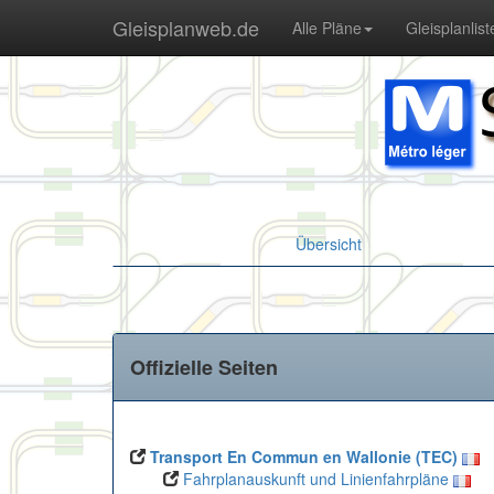
Gleisplanweb.de
Alle Pläne
Gleisplanlist
Übersicht
Offizielle Seiten
Transport En Commun en Wallonie (TEC)
Fahrplanauskunft und Linienfahrpläne