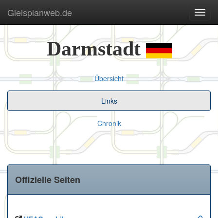
Gleisplanweb.de
Navig
ein-/
Darmstadt
Übersicht
Links
Chronik
Offizielle Seiten