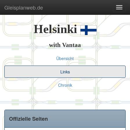
Gleisplanweb.de
Navig
ein-/
Helsinki
with Vantaa
Übersicht
Links
Chronik
Offizielle Seiten