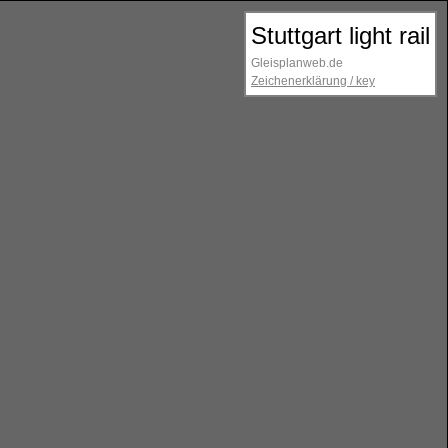
Stuttgart light rail
Gleisplanweb.de
Zeichenerklärung / key