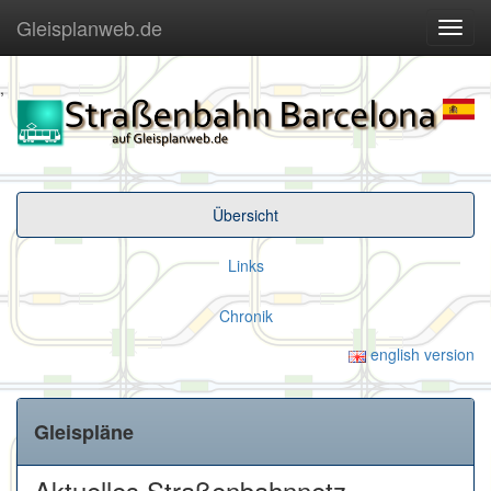
Gleisplanweb.de
Navig
ein-/
,
Übersicht
Links
Chronik
english version
Gleispläne
Aktuelles Straßenbahnnetz