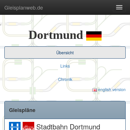
Gleisplanweb.de
Navig
ein-/
,
Dortmund
Übersicht
Links
Chronik
english version
Gleispläne
Stadtbahn Dortmund