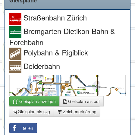
Gleispläne
Straßenbahn Zürich
Bremgarten-Dietikon-Bahn &
Forchbahn
Polybahn & Rigiblick
Dolderbahn
Gleisplan anzeigen
Gleisplan als pdf
Gleisplan als svg
Zeichenerklärung
teilen