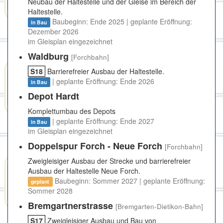
Neubau der Haltestelle und der Gleise im Bereich der
Haltestelle.
Baubeginn: Ende 2025 | geplante Eröffnung:
in Bau
Dezember 2026
im Gleisplan eingezeichnet
Waldburg
[Forchbahn]
S18
Barrierefreier Ausbau der Haltestelle.
| geplante Eröffnung: Ende 2026
in Bau
Depot Hardt
Komplettumbau des Depots
| geplante Eröffnung: Ende 2027
in Bau
im Gleisplan eingezeichnet
Doppelspur Forch - Neue Forch
[Forchbahn]
Zweigleisiger Ausbau der Strecke und barrierefreier
Ausbau der Haltestelle Neue Forch.
Baubeginn: Sommer 2027 | geplante Eröffnung:
geplant
Sommer 2028
Bremgartnerstrasse
[Bremgarten-Dietikon-Bahn]
S17
Zweigleisiger Ausbau und Bau von