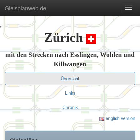
Gleisplanweb.de
Navig
ein-/
,
Zürich
mit den Strecken nach Esslingen, Wohlen und
Killwangen
Übersicht
Links
Chronik
english version