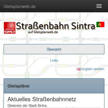
Gleisplanweb.de
Navig
ein-/
,
Übersicht
Links
english version
Gleispläne
Aktuelles Straßenbahnnetz
Gleisnetz der Stadt Sintra.