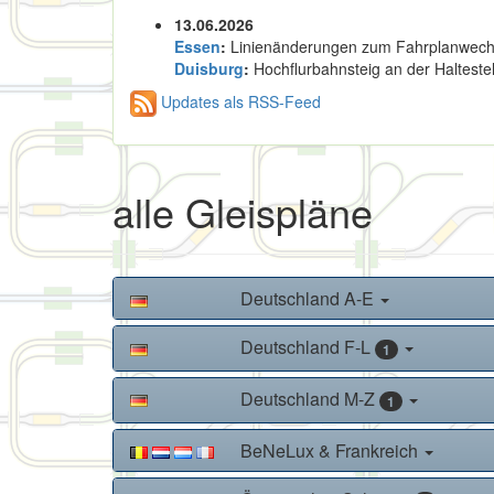
13.06.2026
Essen
:
Linienänderungen zum Fahrplanwech
Duisburg
:
Hochflurbahnsteig an der Haltestel
Updates als RSS-Feed
alle Gleispläne
Deutschland A-E
Deutschland F-L
1
Deutschland M-Z
1
BeNeLux & Frankreich