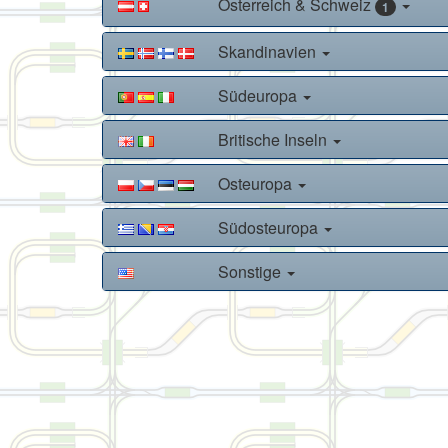
Österreich & Schweiz
1
Skandinavien
Südeuropa
Britische Inseln
Osteuropa
Südosteuropa
Sonstige