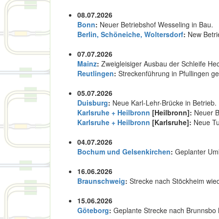
08.07.2026
Bonn
:
Neuer Betriebshof Wesseling in Bau.
Berlin, Schöneiche, Woltersdorf
:
New Betri
07.07.2026
Mainz
:
Zweigleisiger Ausbau der Schleife He
Reutlingen
:
Streckenführung in Pfullingen 
05.07.2026
Duisburg
:
Neue Karl-Lehr-Brücke in Betrieb.
Karlsruhe + Heilbronn
[Heilbronn]:
Neuer B
Karlsruhe + Heilbronn
[Karlsruhe]:
Neue Tu
04.07.2026
Bochum und Gelsenkirchen
:
Geplanter Umb
16.06.2026
Braunschweig
:
Strecke nach Stöckheim wiede
15.06.2026
Göteborg
:
Geplante Strecke nach Brunnsbo 