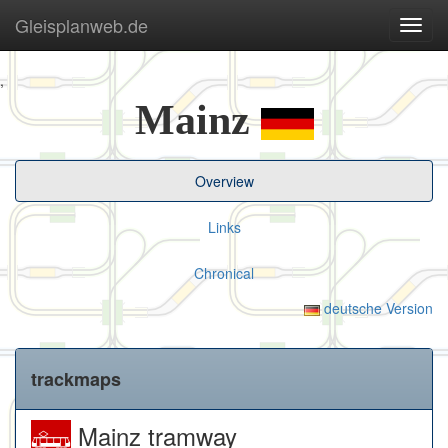
Gleisplanweb.de
Navig
ein-/
,
Mainz
Overview
Links
Chronical
deutsche Version
trackmaps
Mainz tramway