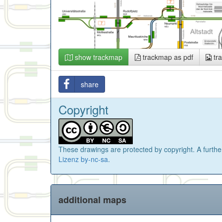
show trackmap
trackmap as pdf
tr
share
Copyright
These drawings are protected by copyright. A further
Lizenz by-nc-sa
.
additional maps