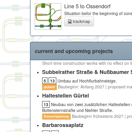
Line 5 to Ossendorf
Situation befor the beginning of cons
trackmap
current and upcoming projects
Short-time construction works with no effect on 
Subbelrather Straße & Nußbaumer 
5
13
Umbau auf Hochflurbahnsteige.
Baubeginn: Anfang 2027 | proposed in
geplant
Haltestellen Gürtel
13
Neubau von zwei zusätzlichen Haltestelle
Boltensternstraße und Niehler Straße.
Baubeginn frühestens 2027 | pr
Entwurfsplanung
Barbarossaplatz