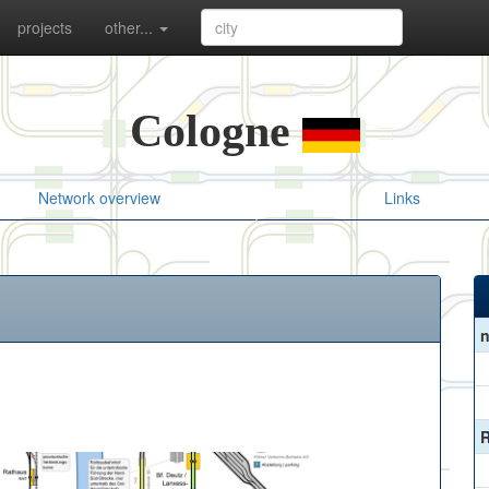
projects
other...
Cologne
Network overview
Links
n
R