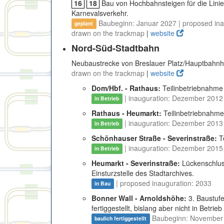
16
18
Bau von Hochbahnsteigen für die Linie
Karnevalsverkehr.
Baubeginn: Januar 2027 | proposed inau
geplant
drawn on the trackmap
|
website
Nord-Süd-Stadtbahn
Neubaustrecke von Breslauer Platz/Hauptbahnh
drawn on the trackmap
|
website
Dom/Hbf. - Rathaus:
Teilinbetriebnahme
| inauguration: Dezember 2012
in Betrieb
Rathaus - Heumarkt:
Teilinbetriebnahme
| inauguration: Dezember 2013
in Betrieb
Schönhauser Straße - Severinstraße:
T
| inauguration: Dezember 2015
in Betrieb
Heumarkt - Severinstraße:
Lückenschlus
Einsturzstelle des Stadtarchives.
| proposed inauguration: 2033
in Bau
Bonner Wall - Arnoldshöhe:
3. Baustuf
fertiggestellt, bislang aber nicht in Betr
Baubeginn: November 
baulich fertiggestellt