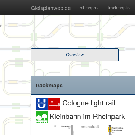
Gleisplanweb.de
all maps
trackmaplist
,
Overview
trackmaps
Cologne light rail
Kleinbahn im Rheinpark