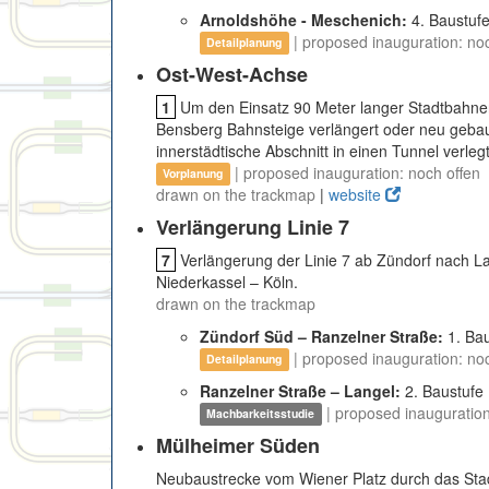
Arnoldshöhe - Meschenich:
4. Baustuf
| proposed inauguration: no
Detailplanung
Ost-West-Achse
1
Um den Einsatz 90 Meter langer Stadtbahne
Bensberg Bahnsteige verlängert oder neu geb
innerstädtische Abschnitt in einen Tunnel verlegt
| proposed inauguration: noch offen
Vorplanung
drawn on the trackmap
|
website
Verlängerung Linie 7
7
Verlängerung der Linie 7 ab Zündorf nach La
Niederkassel – Köln.
drawn on the trackmap
Zündorf Süd – Ranzelner Straße:
1. Ba
| proposed inauguration: no
Detailplanung
Ranzelner Straße – Langel:
2. Baustufe
| proposed inauguration
Machbarkeitsstudie
Mülheimer Süden
Neubaustrecke vom Wiener Platz durch das Stad