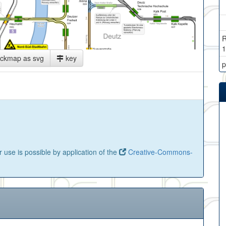
R
1
ackmap as svg
key
p
 use is possible by application of the
Creative-Commons-